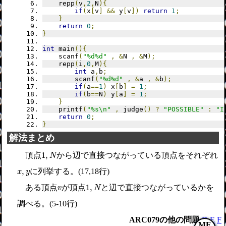
	repp
(
v
,
2
,
N
){
if
(
x
[
v
]
&&
 y
[
v
])
return
1
;
}
return
0
;
}
int
 main
(){
	scanf
(
"%d%d"
,
&
N 
,
&
M
);
	repp
(
i
,
0
,
M
){
int
 a
,
b
;
		scanf
(
"%d%d"
,
&
a 
,
&
b
);
if
(
a
==
1
)
 x
[
b
]
=
1
;
if
(
b
==
N
)
 y
[
a
]
=
1
;
}
	printf
(
"%s\n"
,
 judge
()
?
"POSSIBLE"
:
"I
return
0
;
}
解法まとめ
1
,
N
1
,
頂点
から辺で直接つながっている頂点をそれぞれ
N
x
,
y
,
に列挙する。(17,18行)
x
y
1
,
N
v
1
,
ある頂点
が頂点
と辺で直接つながっているかを
v
N
調べる。(5-10行)
ARC079の他の問題
D
E
F
ME