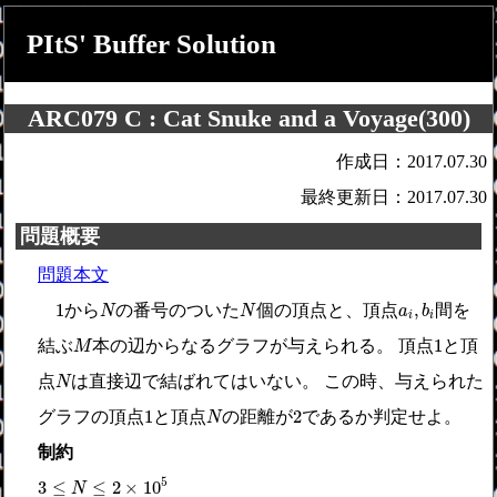
PItS' Buffer Solution
ARC079 C : Cat Snuke and a Voyage(300)
作成日：2017.07.30
最終更新日：2017.07.30
問題概要
問題本文
N
N
a
i
,
b
i
1
1
,
から
の番号のついた
個の頂点と、頂点
間を
N
N
a
b
i
i
M
1
1
結ぶ
本の辺からなるグラフが与えられる。 頂点
と頂
M
N
点
は直接辺で結ばれてはいない。 この時、与えられた
N
N
1
2
1
2
グラフの頂点
と頂点
の距離が
であるか判定せよ。
N
制約
3
≤
N
≤
2
×
10
5
5
3
≤
≤
2
×
10
N