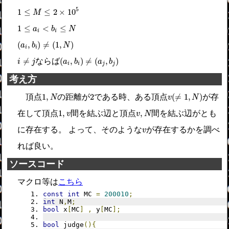
1
≤
M
≤
2
×
10
5
5
1
≤
≤
2
×
10
M
1
≤
a
i
<
b
i
≤
N
1
≤
<
≤
a
b
N
i
i
(
a
i
,
b
i
)
≠
(
1
,
N
)
(
,
)
≠
(
1
,
)
a
b
N
i
i
(
a
i
,
b
i
)
≠
(
a
j
,
b
j
)
i
≠
j
≠
(
,
)
≠
(
,
)
ならば
i
j
a
b
a
b
i
i
j
j
考え方
v
(
≠
1
,
N
)
1
,
N
2
1
,
2
(
≠
1
,
)
頂点
の距離が
である時、ある頂点
が存
N
v
N
v
,
N
1
,
v
1
,
,
在して頂点
間を結ぶ辺と頂点
間を結ぶ辺がとも
v
v
N
v
に存在する。 よって、そのような
が存在するかを調べ
v
れば良い。
ソースコード
マクロ等は
こちら
const
int
 MC 
=
200010
;
int
 N
,
M
;
bool
 x
[
MC
]
,
 y
[
MC
];
bool
 judge
(){