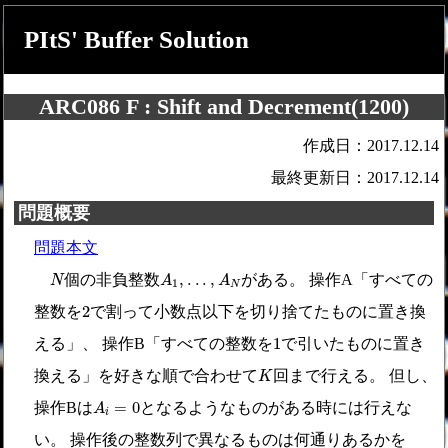
PItS' Buffer Solution
ARC086 F : Shift and Decrement(1200)
作成日：2017.12.14
最終更新日：2017.12.14
問題概要
問題本文
N
A
1
,
.
.
.
,
A
N
,
.
.
.
,
個の非負整数
がある。 操作A「すべての
N
A
A
1
N
2
2
整数を
で割って小数点以下を切り捨てたものに置き換
1
1
える」、 操作B「すべての整数を
で引いたものに置き
K
換える」を好きな順で合わせて
回まで行える。 但し、
K
A
i
=
0
=
0
操作Bは
となるようなものがある時には行えな
A
i
い。 操作後の整数列で異なるものは何通りあるかを