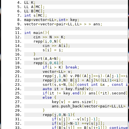
LL K
;
LL A
[
MC
];
LL B
[
MC
];
int
 s
[
MC
];
map
<
vector
<
LL
>,
int
>
 key
;
vector
<
vector
<
pair
<
LL
,
LL
>
>
>
 ans
;
int
 main
(){
	cin 
>>
 N 
>>
 K
;
	repp
(
i
,
0
,
N
){
		cin 
>>
 A
[
i
];
		s
[
i
]
=
 i
;
}
	sort
(
A
,
A
+
N
);
	repp
(
i
,
0
,
61
){
if
(
i 
>
 K
)
break
;
		vector
<
LL
>
 v
;
		repp
(
j
,
1
,
N
)
 v
.
PB
((
A
[
j
]>>
i
)-(
A
[
j
-
1
]>>
i
		repp
(
j
,
0
,
N
)
 B
[
j
]
=
 A
[
j
]%((
LL
)
1
<<
i
);
		sort
(
s
,
s
+
N
,[&](
const
int
&
x 
,
const
i
auto
 it 
=
 key
.
find
(
v
);
if
(
it 
!=
 key
.
end
())
 ans
[(*
it
).
second
]
else
{
			key
[
v
]
=
 ans
.
size
();
			ans
.
push_back
(
vector
<
pair
<
LL
,
LL
>
}
		repp
(
j
,
0
,
N
-
1
){
if
(
s
[
j
])
--
v
[
s
[
j
]-
1
];
if
(
s
[
j
]<
N
-
1
)
++
v
[
s
[
j
]];
if
(
B
[
s
[
j
]]
==
 B
[
s
[
j
+
1
]])
continue