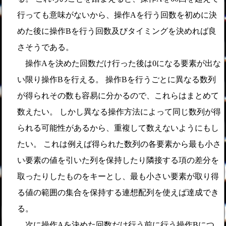
行っても意味がないから、操作Aを行う回数を初めに決
めた後に操作Bを行う回数及びタイミングを決めれば良
さそうである。
0
0
操作Aを決めた回数だけ行った後は
になる要素が出な
い限り操作Bを行える。 操作Bを行うごとに異なる数列
が得られその数も容易に分かるので、これらはまとめて
数えたい。 しかし異なる操作方法によって同じ数列が得
られる可能性があるから、重複して数えないようにもし
たい。 これは例えば得られた数列の各要素から最も小さ
い要素の値を引いた列を保持したり隣接する項の差分を
取ったりしたものをキーとし、最も小さい要素が取り得
る値の範囲の集合を保持する連想配列を使えば達成でき
る。
次に操作Aを決めた回数だけ行う前に行う操作Bにつ