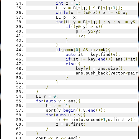
int
 z 
=
1
;
			LL x 
=
 B
[
s
[
j
]]
^
 B
[
s
[
j
+
1
]];
while
(
x 
!=
(
x
&-
x
))
 x 
-=
 x
&-
x
;
			LL p 
=
 x
;
for
(
LL y 
=
 B
[
s
[
j
]]
;
 y 
;
 y 
-=
 y
&-
if
((
y
&-
y
)
>
 x
){
					p 
+=
 y
&-
y
;
++
z
;
}
}
if
(
p
<=
A
[
0
]
&&
 i
+
z
<=
K
){
auto
 it 
=
 key
.
find
(
v
);
if
(
it 
!=
 key
.
end
())
 ans
[(*
it
)
else
{
					key
[
v
]
=
 ans
.
size
();
					ans
.
push_back
(
vector
<
pair
}
}
}
}
	LL r 
=
0
;
for
(
auto
 v 
:
 ans
){
		LL z 
=
-
1
;
		sort
(
v
.
begin
(),
v
.
end
());
for
(
auto
 u 
:
 v
){
(
r 
+=
 min
(
u
.
second
+
1
,
u
.
first
-
z
))
			z 
=
 u
.
first
;
}
}
	cout 
<<
 r 
<<
 endl
;