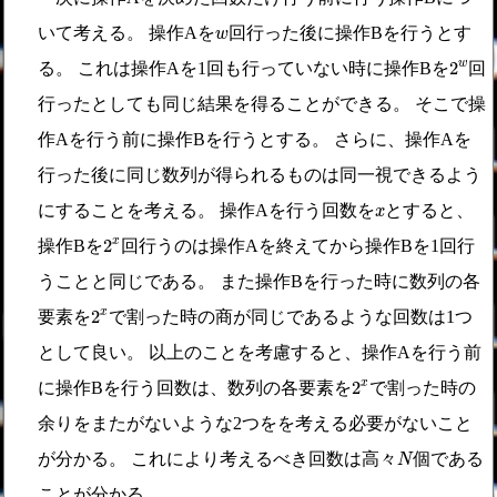
w
いて考える。 操作Aを
回行った後に操作Bを行うとす
w
2
w
2
w
る。 これは操作Aを1回も行っていない時に操作Bを
回
行ったとしても同じ結果を得ることができる。 そこで操
作Aを行う前に操作Bを行うとする。 さらに、操作Aを
行った後に同じ数列が得られるものは同一視できるよう
x
にすることを考える。 操作Aを行う回数を
とすると、
x
2
x
2
x
操作Bを
回行うのは操作Aを終えてから操作Bを1回行
うことと同じである。 また操作Bを行った時に数列の各
2
x
2
x
要素を
で割った時の商が同じであるような回数は1つ
として良い。 以上のことを考慮すると、操作Aを行う前
2
x
2
x
に操作Bを行う回数は、数列の各要素を
で割った時の
余りをまたがないような2つをを考える必要がないこと
N
が分かる。 これにより考えるべき回数は高々
個である
N
ことが分かる。