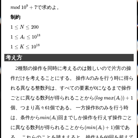
m
o
d
10
9
+
7
9
10
+
7
で求めよ。
m
o
d
制約
1
≤
N
≤
200
1
≤
≤
200
N
1
≤
A
i
≤
10
18
18
1
≤
≤
10
A
i
1
≤
K
≤
10
18
18
1
≤
≤
10
K
考え方
2種類の操作を同時に考えるのは難しいので片方の操
作だけを考えることにする。 操作Aのみを行う時に得ら
0
0
れる異なる整数列は、すべての要素が
になるまで操作
(
l
o
g
m
a
x
(
A
i
)
)
+
1
(
(
)
)
+
1
ごとに異なる数列が得られることから
l
o
g
m
a
x
A
i
61
61
個、つまり高々
個である。 一方操作Bのみを行う時
m
i
n
(
A
i
)
(
)
は、条件から
回までしか操作を行えず操作ごと
m
i
n
A
i
(
m
i
n
(
A
i
)
+
1
)
(
(
)
+
1
)
に異なる数列が得られることから
個であ
m
i
n
A
i
60
60
る。 これらのことを踏まえると、操作Aを
回を超えて