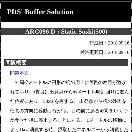
PItS' Buffer Solution
ARC096 D : Static Sushi(500)
作成日：2018.09.16
最終更新日：2018.09.16
問題概要
問題本文
C
N
外周
メートルの円形の机の周上に
貫の寿司が置か
C
N
i
x
i
れており、
貫目は出発点から
メートル時計回りに進ん
i
x
i
v
i
だ位置にあり、
kcalを有する。 出発点から机の外周を
v
i
任意の方向に移動しながら、目の前にある寿司をいくつ
1
1
か食べた後に停止することにする。
メートルの移動に
1
1
より
kcal消費する時、摂取したエネルギーから消費した