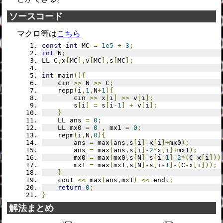
ソースコード
マクロ等は
こちら
const
int
 MC 
=
1e5
+
3
;
int
 N
;
LL C
,
x
[
MC
],
v
[
MC
],
s
[
MC
];
int
 main
(){
	cin 
>>
 N 
>>
 C
;
	repp
(
i
,
1
,
N
+
1
){
		cin 
>>
 x
[
i
]
>>
 v
[
i
];
		s
[
i
]
=
 s
[
i
-
1
]
+
 v
[
i
];
}
	LL ans 
=
0
;
	LL mx0 
=
0
,
 mx1 
=
0
;
	repm
(
i
,
N
,
0
){
		ans 
=
 max
(
ans
,
s
[
i
]-
x
[
i
]+
mx0
);
		ans 
=
 max
(
ans
,
s
[
i
]-
2
*
x
[
i
]+
mx1
);
		mx0 
=
 max
(
mx0
,
s
[
N
]-
s
[
i
-
1
]-
2
*(
C
-
x
[
i
]))
		mx1 
=
 max
(
mx1
,
s
[
N
]-
s
[
i
-
1
]-(
C
-
x
[
i
]));
}
	cout 
<<
 max
(
ans
,
mx1
)
<<
 endl
;
return
0
;
}
解法まとめ
∑
1
≤
i
≤
p
v
i
∑
q
≤
j
≤
N
v
j
m
a
x
0
≤
p
≤
N
(
+
m
a
x
p
<
q
≤
N
+
1
(
−
x
p