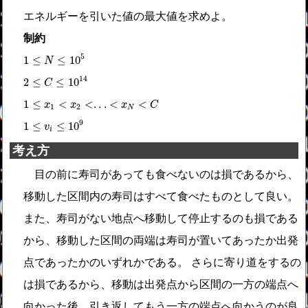
エネルギーを引いた値の最大値を求めよ。
制約
1
≤
N
≤
10
5
5
1
≤
≤
10
N
2
≤
C
≤
10
14
14
2
≤
≤
10
C
1
≤
x
1
<
x
2
<
.
.
.
<
x
N
<
C
1
≤
<
<
.
.
.
<
<
x
x
x
C
1
2
N
1
≤
v
i
≤
10
9
9
1
≤
≤
10
v
i
考え方
目の前に寿司があっても食べないのは損であるから、
移動した区間内の寿司はすべて食べたものとして良い。
また、寿司がない地点へ移動して停止するのも損である
から、移動した区間の両端は寿司が置いてあったか出発
点であったかのいずれかである。 さらに寄り道をするの
は損であるから、移動は出発点から区間の一方の端点へ
向かった後、引き返してもう一方の端点へ向かうのが良