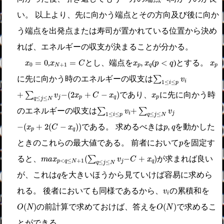
い。 以上より、先に向かう端点とその方向及び後に向か
う端点を出発点または寿司が置かれている位置から決め
れば、エネルギーの収支が決まることが分かる。
x
N
+
1
=
C
x
0
=
0
p
<
q
x
p
,
x
q
x
p
=
0
=
,
<
,
とし、端点を
(
)とする。
x
x
C
x
x
p
q
x
0
+
1
N
p
q
p
∑
1
≤
i
≤
p
v
i
に先に向かう時のエネルギーの収支は
∑
v
i
1
≤
≤
i
p
+
∑
q
≤
j
≤
N
v
j
−
(
2
x
p
+
C
−
x
q
)
x
p
+
−
(
2
+
−
)
∑
であり、
に先に向かう時
v
x
C
x
x
j
p
q
p
≤
≤
q
j
N
∑
1
≤
i
≤
p
v
i
+
∑
q
≤
j
≤
N
v
j
+
のエネルギーの収支は
∑
∑
v
v
i
j
1
≤
≤
≤
≤
i
p
q
j
N
−
(
x
p
+
2
(
C
−
x
q
)
)
p
,
q
−
(
+
2
(
−
)
)
,
である。 求めるべきは
を動かした
x
C
x
p
q
p
q
p
ときのこれらの最大値である。 前者において
を固定す
p
∑
q
≤
j
≤
N
v
j
m
a
x
p
<
q
≤
N
+
1
(
)
−
C
+
x
q
(
−
+
)
ると、
∑
が求まれば良い
m
a
x
v
C
x
<
≤
+
1
p
q
N
j
q
≤
≤
q
j
N
q
が、これは
を大きいほうから見ていけば容易に求めら
q
v
i
れる。 後者においても同様であるから、
の累積和を
v
i
O
(
N
)
O
(
N
)
(
)
(
)
の前計算で求めておけば、答えを
で求めるこ
O
N
O
N
とができる。